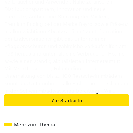
Verbraucher und Anwender, Nähe zu unseren
Distributionspartnern, Innovation und neue
Produkte, Aufbau und Stärkung der Marken,
Premium Pricing bei der Marke Bayrol sowie Präsenz
in allen wichtigen Absatzkanälen.“ Zur Information
der Endverbraucher gibt das Unternehmen
Pflegebroschüren und zahlreiche Verkaufshilfen am
PoS heraus und unterhält eine Verbraucher-Hotline
sowie einen ständig aktualisierten Internetauftritt.
Mit Marktforschung, Feldstudien und der
Unterhaltung von bis zu 100 Testschwimmbädern
kennt das Unternehmen alle Probleme und Chancen
in der Schwimmbadwasseraufbereitung. „Wir…
Zur Startseite
Mehr zum Thema