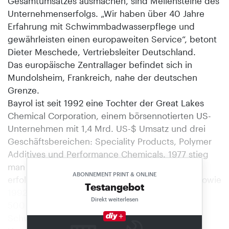
Gesamtumsatzes ausmachen, sind Meilensteine des
Unternehmenserfolgs. „Wir haben über 40 Jahre
Erfahrung mit Schwimmbadwasserpflege und
gewährleisten einen europaweiten Service“, betont
Dieter Meschede, Vertriebsleiter Deutschland.
Das europäische Zentrallager befindet sich in
Mundolsheim, Frankreich, nahe der deutschen
Grenze.
Bayrol ist seit 1992 eine Tochter der Great Lakes
Chemical Corporation, einem börsennotierten US-
Unternehmen mit 1,4 Mrd. US-$ Umsatz und drei
Geschäftsbereichen: Speciality Products, Polymer
Additives und Performance Chemicals. 1977 stieg
man in das Schwimmbadgeschäft ein, 1990
ABONNEMENT PRINT & ONLINE
erfolgte die Akquisition von Biolab in den USA sowie
Testangebot
1992 die Erwerbung von Bayrol in Europa. Rund
Direkt weiterlesen
500 Mio. US-$ Umsatz wird allein im Bereich
Schwimmbadwasserpflege gemacht. Das