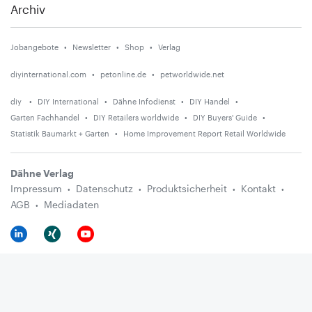
Archiv
Jobangebote
Newsletter
Shop
Verlag
diyinternational.com
petonline.de
petworldwide.net
diy
DIY International
Dähne Infodienst
DIY Handel
Garten Fachhandel
DIY Retailers worldwide
DIY Buyers' Guide
Statistik Baumarkt + Garten
Home Improvement Report Retail Worldwide
Dähne Verlag
Impressum
Datenschutz
Produktsicherheit
Kontakt
AGB
Mediadaten