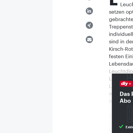
Leuch
setzen op
gebrachte
Treppenst
individuel
sind in d
Kirsch-Rot
festen Ein
Lebensdau
Leuchtdio
Leuchtkra
Lichtemiss
witterung
Das 
Abo
mit Trafo 
www.c
Wahre Lei
Der neue W
Exkl
Kunststof