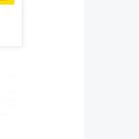
önheit und
durch
llem
 für die
n Sprüher
n Soap,
er eine
konstant
r. Die
emon,