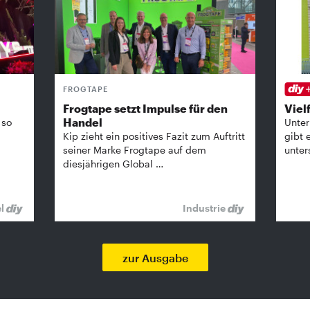
FROGTAPE
Frogtape setzt Impulse für den
Vielf
Handel
 so
Unter
Kip zieht ein positives Fazit zum Auftritt
gibt 
seiner Marke Frogtape auf dem
unter
diesjährigen Global …
el
Industrie
zur Ausgabe