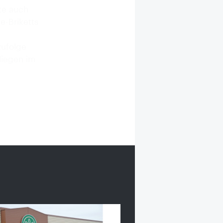
te auch
e-Briketts
zufolge
liegen im