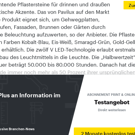
tende Pflastersteine für drinnen und draußen
Zu
tische Akzente. Das von Pavilux auf den Markt
 Produkt eignet sich, um Gehwegplatten,
ufen, Fassaden, Brunnen oder Gärten durch
le Beleuchtung aufzuwerten, so der Anbieter. Die Pflaste
en Farben Kobalt-Blau, Eis-Weiß, Smaragd-Grün, Gold-Ge
 erhältlich. Die zwölf V LED-Technologie erlaubt erstmal
bau des Leuchtmittels in die Leuchte. Die „Halbwertzeit
er beträgt 50.000 bis 80.000 Stunden. Danach hat di
de immer noch mehr als 50 Prozent ihrer ursprüngliche
ft. Weil UV-Anteile fehlen, produziert sie weder Wärme 
ionen und ist auch für Insekten wenig anziehend. Das Ma
sbeständig und belastbar. Die Steine werden als Komple
Plus an Information im
ABONNEMENT PRINT & ONLIN
Testangebot
geliefert. Das Stecksystem ist beliebig erweiterbar.
ongard.de
Direkt weiterlesen
chtgewichte
erkstoff Lite verbindet die Vorteile eines leichten
usive Branchen-News
fgefäßes mit der Ausstrahlung hochwertiger Terrakotta.
2 Monate kostenlos tes