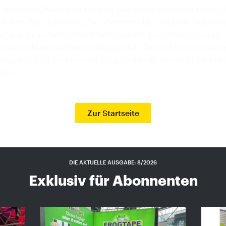
 vertreibt Chemviron Carbon seine Grillholzkohle-Produk
ärkte. Die Holzkohle „Der Sommer-Hit“ und die Holzkohl
 sind aus naturbelassenem heimischem Buchenholz durch
enes Retortenverfahren hergestellt. Dem Unternehmen 
ie schnell an und glühen lang und heiß. Beide Produkte 
der 3…
Zur Startseite
DIE AKTUELLE AUSGABE: 8/2026
Exklusiv für Abonnenten