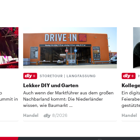
STORETOUR | LANGFASSUNG
Lekker DIY und Garten
Kollege
o
Auch wenn der Marktführer aus dem großen
Ein digi
Summit in
Nachbarland kommt: Die Niederländer
Feierabe
wissen, wie Baumarkt …
gestützt
Handel
8/2026
Handel