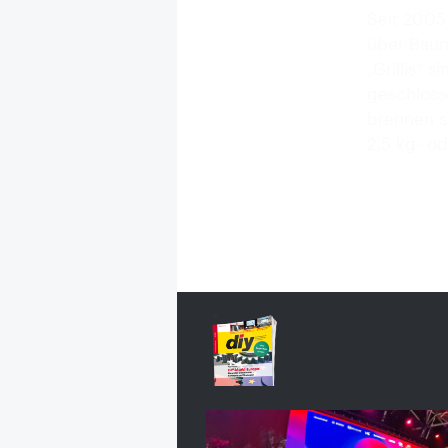
Seit 2005
über Baum
„Grillis“
geschloss
brennen s
2,5 kg- o