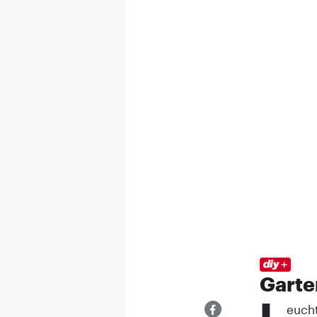
Garte
L
eucht