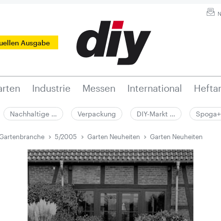
N
tuellen Ausgabe
rten
Industrie
Messen
International
Hefta
Nachhaltige …
Verpackung
DIY-Markt …
Spoga+
 Gartenbranche
5/2005
Garten Neuheiten
Garten Neuheiten