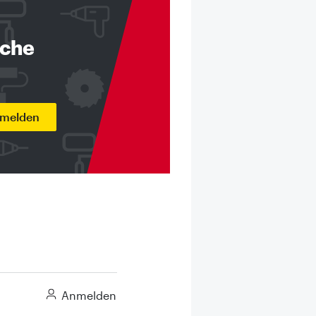
nche
nmelden
Anmelden