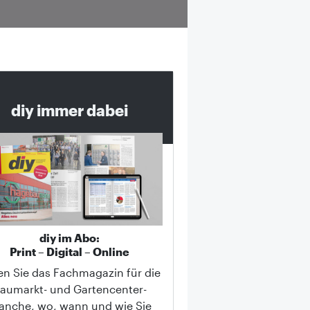
diy immer dabei
diy im Abo:
Print – Digital – Online
en Sie das Fachmagazin für die
aumarkt- und Gartencenter-
anche, wo, wann und wie Sie