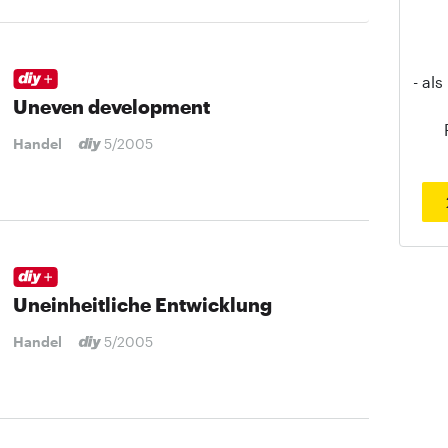
- al
Uneven development
Handel
5/2005
Uneinheitliche Entwicklung
Handel
5/2005