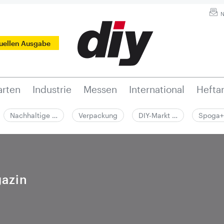
N
tuellen Ausgabe
rten
Industrie
Messen
International
Hefta
Nachhaltige …
Verpackung
DIY-Markt …
Spoga+
azin