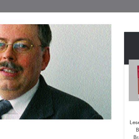
Les
B
Br