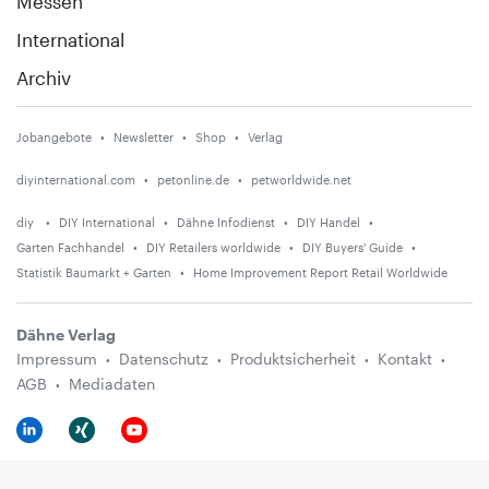
Messen
International
Archiv
Jobangebote
Newsletter
Shop
Verlag
diyinternational.com
petonline.de
petworldwide.net
diy
DIY International
Dähne Infodienst
DIY Handel
Garten Fachhandel
DIY Retailers worldwide
DIY Buyers' Guide
Statistik Baumarkt + Garten
Home Improvement Report Retail Worldwide
Dähne Verlag
Impressum
Datenschutz
Produktsicherheit
Kontakt
AGB
Mediadaten