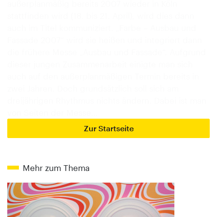
außerplanmäßig bereits 2007 wieder in Köln
stattfinden wird (18. bis 21. April), wird dies dann
auch im Titel kommuniziert. „Farbe – Ausbau und
Fassade 2007“ wird sie heißen und integriert dann
die frühere Messe „Ausbau und Fassade“. Aufgrund
dieser jungen Zusammenarbeit einigte man sich
auch auf den außerplanmäßigen Termin bereits in
zwei Jahren. Doch grundsätzlich soll sich am
dreijährigen Rhythmus nichts ändern. Dabei ist man
von Seiten der Messe…
Zur Startseite
Mehr zum Thema