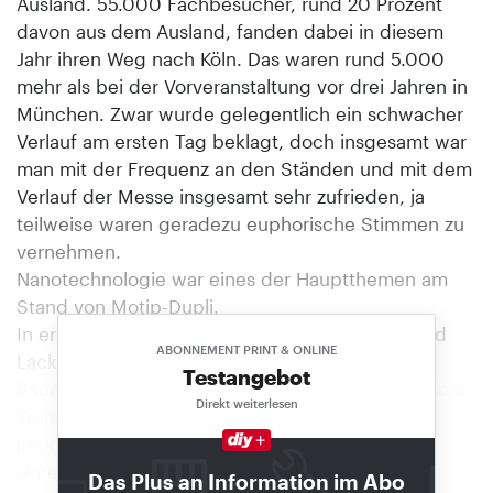
Ausland. 55.000 Fachbesucher, rund 20 Prozent
davon aus dem Ausland, fanden dabei in diesem
Jahr ihren Weg nach Köln. Das waren rund 5.000
mehr als bei der Vorveranstaltung vor drei Jahren in
München. Zwar wurde gelegentlich ein schwacher
Verlauf am ersten Tag beklagt, doch insgesamt war
man mit der Frequenz an den Ständen und mit dem
Verlauf der Messe insgesamt sehr zufrieden, ja
teilweise waren geradezu euphorische Stimmen zu
vernehmen.
Nanotechnologie war eines der Hauptthemen am
Stand von Motip-Dupli.
In erster Linie richtet sich die Farbe an Maler und
ABONNEMENT PRINT & ONLINE
Lackierer. Doch auch die Einkäufer aus den
Testangebot
Baumärkten nutzen dort die Gelegenheit, sich über
Direkt weiterlesen
Trends in den gezeigten Produktsegmenten zu
informieren. Grund genug für die ausstellenden
Unternehmen auch Personal auf die Messe zu
Das Plus an Information im Abo