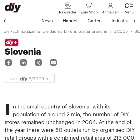
Newsletter
Zum Shop
Anmelden
Menü
News
Handel
Garten
Industrie
diy Fachmagazin für die Baumarkt- und Gartenbranche
5/2005
Sl
Slovenia
aus:
5/2005
I
n the small country of Slovenia, with its
population of around 2 mio, the number of DIY
stores remained unchanged in 2004. At the end of
the year there were 60 outlets run by organised DIY
retail groups with a combined retail area of 213 000