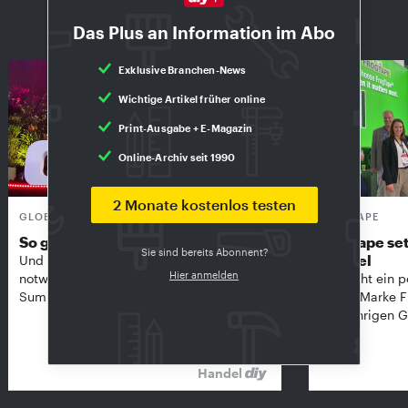
Exklusiv für Abonnenten
Das Plus an Information im Abo
Exklusive Branchen-News
Wichtige Artikel früher online
Print-Ausgabe + E-Magazin
Online-Archiv seit 1990
2 Monate kostenlos testen
GLOBAL DIY-SUMMIT
FROGTAPE
So groß wie nie
Frogtape set
Sie sind bereits Abonnent?
Handel
Und in unsicheren Zeiten vielleicht so
Hier anmelden
notwendig wie nie: Der Global DIY-
Kip zieht ein p
Summit in Amsterdam …
seiner Marke 
diesjährigen G
Handel