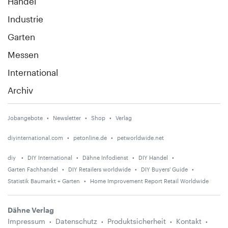
Handel
Industrie
Garten
Messen
International
Archiv
Jobangebote
Newsletter
Shop
Verlag
diyinternational.com
petonline.de
petworldwide.net
diy
DIY International
Dähne Infodienst
DIY Handel
Garten Fachhandel
DIY Retailers worldwide
DIY Buyers' Guide
Statistik Baumarkt + Garten
Home Improvement Report Retail Worldwide
Dähne Verlag
Impressum
Datenschutz
Produktsicherheit
Kontakt