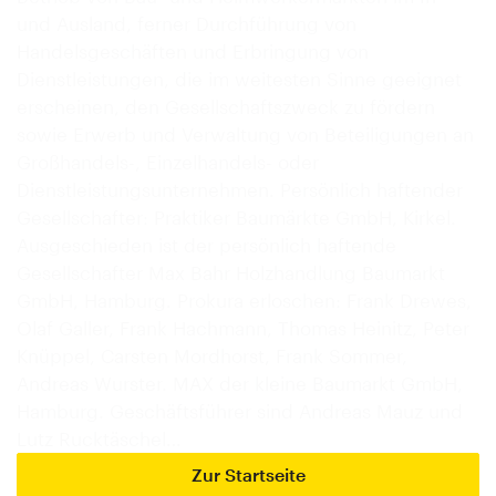
und Ausland, ferner Durchführung von
Handelsgeschäften und Erbringung von
Dienstleistungen, die im weitesten Sinne geeignet
erscheinen, den Gesellschaftszweck zu fördern
sowie Erwerb und Verwaltung von Beteiligungen an
Großhandels-, Einzelhandels- oder
Dienstleistungsunternehmen. Persönlich haftender
Gesellschafter: Praktiker Baumärkte GmbH, Kirkel.
Ausgeschieden ist der persönlich haftende
Gesellschafter Max Bahr Holzhandlung Baumarkt
GmbH, Hamburg. Prokura erloschen: Frank Drewes,
Olaf Galler, Frank Hachmann, Thomas Heinitz, Peter
Knüppel, Carsten Mordhorst, Frank Sommer,
Andreas Wurster. MAX der kleine Baumarkt GmbH,
Hamburg. Geschäftsführer sind Andreas Mauz und
Lutz Rucktäschel…
Zur Startseite