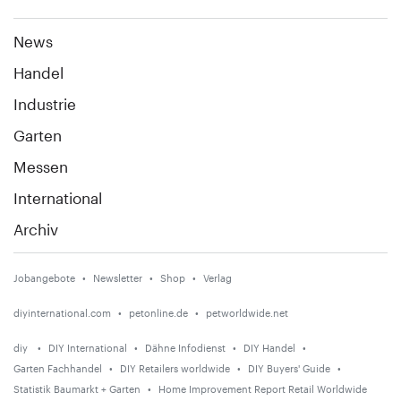
News
Handel
Industrie
Garten
Messen
International
Archiv
Jobangebote
Newsletter
Shop
Verlag
diyinternational.com
petonline.de
petworldwide.net
diy
DIY International
Dähne Infodienst
DIY Handel
Garten Fachhandel
DIY Retailers worldwide
DIY Buyers' Guide
Statistik Baumarkt + Garten
Home Improvement Report Retail Worldwide