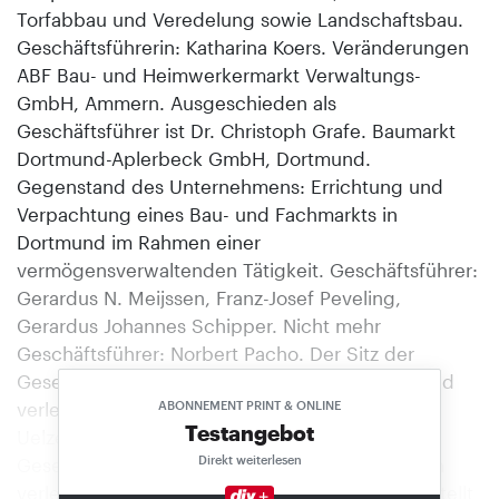
Torfabbau und Veredelung sowie Landschaftsbau.
Geschäftsführerin: Katharina Koers. Veränderungen
ABF Bau- und Heimwerkermarkt Verwaltungs-
GmbH, Ammern. Ausgeschieden als
Geschäftsführer ist Dr. Christoph Grafe. Baumarkt
Dortmund-Aplerbeck GmbH, Dortmund.
Gegenstand des Unternehmens: Errichtung und
Verpachtung eines Bau- und Fachmarkts in
Dortmund im Rahmen einer
vermögensverwaltenden Tätigkeit. Geschäftsführer:
Gerardus N. Meijssen, Franz-Josef Peveling,
Gerardus Johannes Schipper. Nicht mehr
Geschäftsführer: Norbert Pacho. Der Sitz der
Gesellschaft wurde von Frankfurt nach Dortmund
verlegt. Bau- und Heimwerkermarkt CEV Ebel
ABONNEMENT PRINT & ONLINE
Testangebot
Uelzen GmbH & Co. KG, Uelzen. Der Sitz der
Direkt weiterlesen
Gesellschaft wurde von Hildesheim nach Uelzen
verlegt. die flora Gartencenter GmbH, Köln. Bestellt