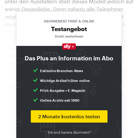
unter den Ausstellern stieß dieses Modell jedoch auf
wenig Gegenliebe. Denn nahezu alle Teilnehmer
zeigten sich in diesem Jahr extrem zufrieden mit
ABONNEMENT PRINT & ONLINE
dem Verlauf der Veranstaltung. Die doch deutlich
Testangebot
gestiegenen Kosten im Vergleich zum
Direkt weiterlesen
Veranstaltungsort Wallau scheinen hier überhaupt
keine Rolle zu spielen. Oft war der Wunsch nach
einer größeren Ausstellungsfläche zu hören,
Das Plus an Information im Abo
gelegentlich sprachen auch Unternehmen ihre
Absicht aus, die gezeigten Sortimente zu erweitern.
Exklusive Branchen-News
Auf einer Pressekonferenz am zweiten Tag der
Wichtige Artikel früher online
Veranstaltung gaben die Verantwortlichen einen
Print-Ausgabe + E-Magazin
Einblick in den Geschäftsverlauf des bisherigen
Jahres. Danach stieg das Einkaufsvolumen in den
Online-Archiv seit 1990
ersten zehn Monaten stark an. Die Unsicherheit über
2 Monate kostenlos testen
den Euro habe zu einer Flucht in die Immobilien
geführt und dazu, dass Kooperationen wie die
Eurobaustoff augenblicklich überdurchschnittlich
Sie sind bereits Abonnent?