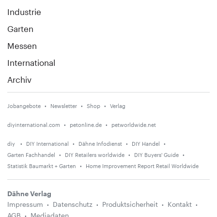
Industrie
Garten
Messen
International
Archiv
Jobangebote
Newsletter
Shop
Verlag
diyinternational.com
petonline.de
petworldwide.net
diy
DIY International
Dähne Infodienst
DIY Handel
Garten Fachhandel
DIY Retailers worldwide
DIY Buyers' Guide
Statistik Baumarkt + Garten
Home Improvement Report Retail Worldwide
Dähne Verlag
Impressum
Datenschutz
Produktsicherheit
Kontakt
AGB
Mediadaten