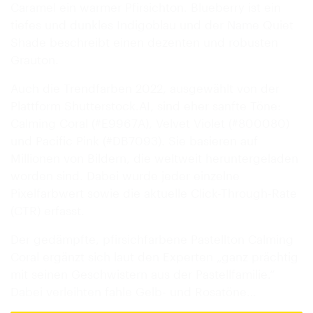
Caramel ein warmer Pfirsichton. Blueberry ist ein
tiefes und dunkles Indigoblau und der Name Quiet
Shade beschreibt einen dezenten und robusten
Grauton.
Auch die Trendfarben 2022, ausgewählt von der
Plattform Shutterstock.AI, sind eher sanfte Töne:
Calming Coral (#E9967A), Velvet Violet (#800080)
und Pacific Pink (#DB7093). Sie basieren auf
Millionen von Bildern, die weltweit heruntergeladen
worden sind. Dabei wurde jeder einzelne
Pixelfarbwert sowie die aktuelle Click-Through-Rate
(CTR) erfasst.
Der gedämpfte, pfirsichfarbene Pastellton Calming
Coral ergänzt sich laut den Experten „ganz prächtig
mit seinen Geschwistern aus der Pastellfamilie.“
Dabei verleihten fahle Gelb- und Rosatöne…