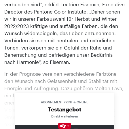
verbunden sind“, erklärt Leatrice Eiseman, Executive
Director des Pantone Color Institute. „Daher sehen
wir in unserer Farbauswahl für Herbst und Winter
2022/2023 kräftige und auffällige Farben, die den
Wunsch widerspiegeln, das Leben anzunehmen.
Verbinden sie sich mit neutralen und natürlichen
Tönen, verkörpern sie ein Gefühl der Ruhe und
Beherrschung und befriedigen unser Bedürfnis
nach Harmonie“, so Eiseman.
In der Prognose vereinen verschiedene Farbtöne
den Wunsch nach Gelassenheit und Stabilität mit
Energie und Aufregung. Dazu gehören Molten Lava,
ein feuriger, intensiver Rotton und das
energiegeladene Orange Dragon Fire. Meadow
ABONNEMENT PRINT & ONLINE
Testangebot
Violet soll verzaubern und faszinieren. Abundant
Green ist ein üppiges Grün, Spicy Mustard wirkt
Direkt weiterlesen
exotisch. Lichen Blue vermittelt Gelassenheit. Das