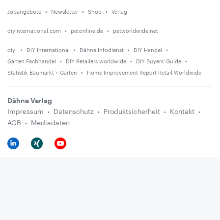
Jobangebote
Newsletter
Shop
Verlag
diyinternational.com
petonline.de
petworldwide.net
diy
DIY International
Dähne Infodienst
DIY Handel
Garten Fachhandel
DIY Retailers worldwide
DIY Buyers' Guide
Statistik Baumarkt + Garten
Home Improvement Report Retail Worldwide
Dähne Verlag
Impressum
Datenschutz
Produktsicherheit
Kontakt
AGB
Mediadaten