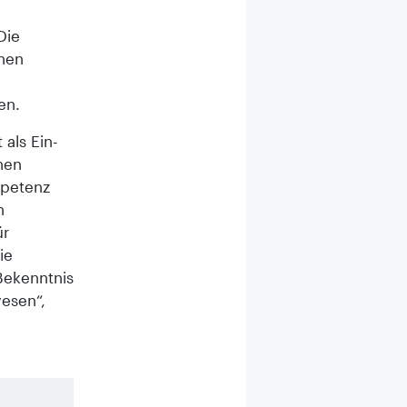
Die
hen
en.
als Ein-
hen
mpetenz
n
ür
ie
 Bekenntnis
wesen“,