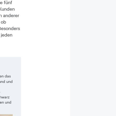
e fünf
e Kunden
en anderer
l ob
Besonders
 jeden
ren das
rund und
-
chwarz
nen und