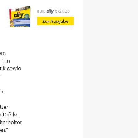
aus:
5/2023
Zur Ausgabe
nem
1 in
tik sowie
r
on
tter
 Drölle.
itarbeiter
en.“