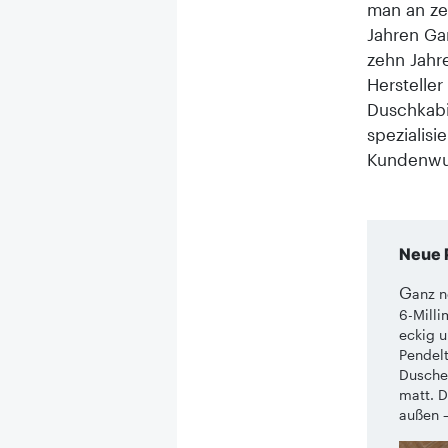
man an ze
Jahren Gar
zehn Jahr
Hersteller
Duschkabi
spezialisi
Kundenwu
Neue 
G
anz n
6-Milli
eckig u
Pendelt
Duschen
matt. D
außen –