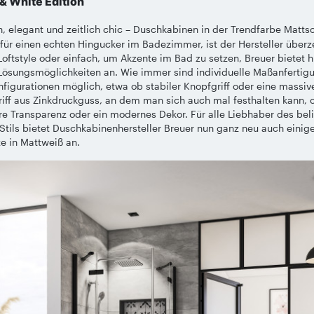
 & White Edition
, elegant und zeitlich chic – Duschkabinen in der Trendfarbe Matt
für einen echten Hingucker im Badezimmer, ist der Hersteller überz
oftstyle oder einfach, um Akzente im Bad zu setzen, Breuer bietet h
Lösungsmöglichkeiten an. Wie immer sind individuelle Maßanfertig
figurationen möglich, etwa ob stabiler Knopfgriff oder eine massiv
iff aus Zinkdruckguss, an dem man sich auch mal festhalten kann, 
re Transparenz oder ein modernes Dekor. Für alle Liebhaber des bel
tils bietet Duschkabinenhersteller Breuer nun ganz neu auch einig
e in Mattweiß an.