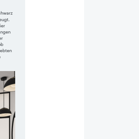
schwarz
eugt.
ier
ungen
er
ob
iebten
e