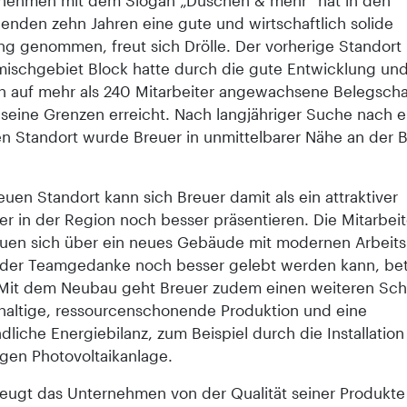
nehmen mit dem Slogan „Duschen & mehr“ hat in den
genden zehn Jahren eine gute und wirtschaftlich solide
ng genommen, freut sich Drölle. Der vorherige Standort
schgebiet Block hatte durch die gute Entwicklung und
n auf mehr als 240 Mitarbeiter angewachsene Belegscha
s seine Grenzen erreicht. Nach langjähriger Suche nach 
ven Standort wurde Breuer in unmittelbarer Nähe an der 
uen Standort kann sich Breuer damit als ein attraktiver
er in der Region noch besser präsentieren. Die Mitarbei
euen sich über ein neues Gebäude mit modernen Arbeits
der Teamgedanke noch besser gelebt werden kann, bet
 Mit dem Neubau geht Breuer zudem einen weiteren Schri
haltige, ressourcenschonende Produktion und eine
dliche Energiebilanz, zum Beispiel durch die Installation
igen Photovoltaikanlage.
eugt das Unternehmen von der Qualität seiner Produkte i