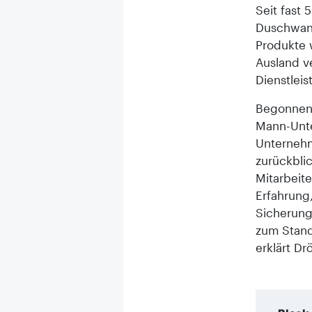
Seit fast 
Duschwan
Produkte 
Ausland v
Dienstlei
Begonnen h
Mann-Unte
Unternehm
zurückblic
Mitarbeit
Erfahrung
Sicherung 
zum Stand
erklärt Drö