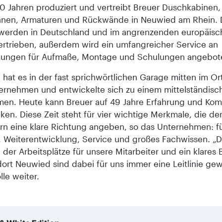
50 Jahren produziert und vertreibt Breuer Duschkabinen,
nen, Armaturen und Rückwände in Neuwied am Rhein. 
werden in Deutschland und im angrenzenden europäisc
ertrieben, außerdem wird ein umfangreicher Service an
stungen für Aufmaße, Montage und Schulungen angebot
at es in der fast sprichwörtlichen Garage mitten im Ort 
rnehmen und entwickelte sich zu einem mittelständisc
en. Heute kann Breuer auf 49 Jahre Erfahrung und Ko
ken. Diese Zeit steht für vier wichtige Merkmale, die de
ern eine klare Richtung angeben, so das Unternehmen: f
, Weiterentwicklung, Service und großes Fachwissen. „D
der Arbeitsplätze für unsere Mitarbeiter und ein klares
ort Neuwied sind dabei für uns immer eine Leitlinie ge
lle weiter.