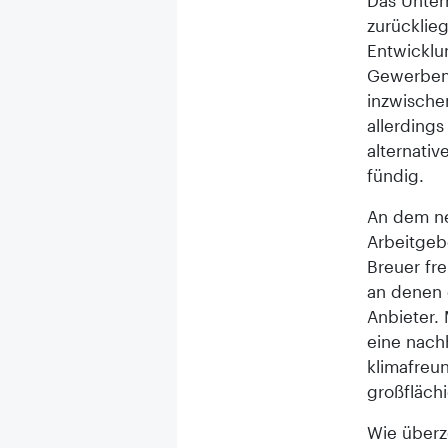
Das Unter
zurücklie
Entwicklu
Gewerbemi
inzwische
allerding
alternati
fündig.
An dem ne
Arbeitgeb
Breuer fr
an denen 
Anbieter.
eine nach
klimafreun
großfläch
Wie überz