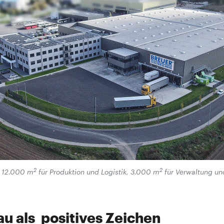
2
2
: 12.000 m
für Produktion und Logistik, 3.000 m
für Verwaltung u
 als ­ positives Zeichen