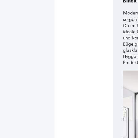
Black
M
odern
sorgen 
Ob im L
ideale 
und Kon
Bügelgr
glaskla
Hygge-S
Produkt