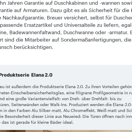
hn Jahren Garantie auf Duschkabinen und -wannen sowi
antie auf Armaturen. Dazu gibt es als Sicherheit für di
e Nachkaufgarantie. Breuer versichert, selbst für Dusch
 passende Ersatzartikel und Universalteile zu liefern, ega
ne, Badewannenfaltwand, Duschwanne oder -armatur. 
ert sind die Mitarbeiter auf Sondermaßanfertigungen, die
nsch berücksichtigen.
Produktserie Elana 2.0
eu ist außerdem die Produktserie Elana 2.0. Zu ihren Vorteilen gehö
meter-Einscheibensicherheitsglas, eine filigrane Profilgeometrie in 
nd eine große Variantenvielfalt: von Dreh- über Drehfalt- bis zu
üren, Seitenwänden oder Walk-Ins. Produziert werden die Elana-2.0
 in den Farben Alu Silber-matt, Alu Chromeffekt, Weiß matt und S
ie Besonderheit dieser Linie aus Neuwied: Die Türen öffnen nach in
 das ist gerade für kleine Bäder ideal.