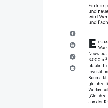
Ein komp
und neue
wird Wer
und Fac
E
rst s
Werk
Neuwied. 
2
3.000 m
etabliert
Investitio
Baumarkts
gleichzeit
Werksneub
„Gleichzei
aus der R