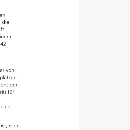
 im
 die
ft
einem
B42
ter von
plätzen,
ont der
tt für
 einer
st, sieht