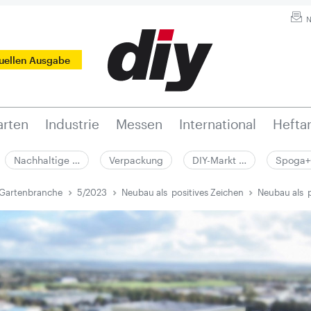
N
tuellen Ausgabe
rten
Industrie
Messen
International
Hefta
Nachhaltige …
Verpackung
DIY-Markt …
Spoga+
 Gartenbranche
5/2023
Neubau als ­ positives Zeichen
Neubau als ­ 