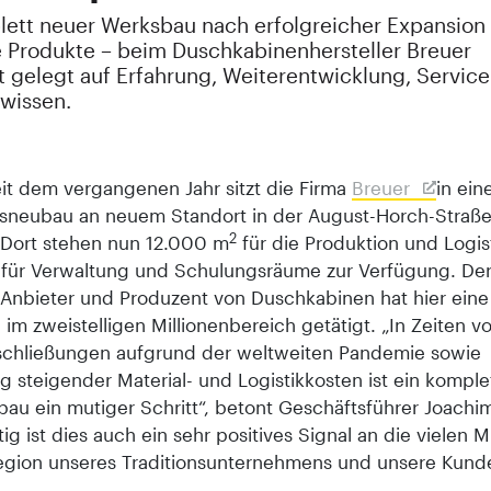
lett neuer Werksbau nach erfolgreicher Expansion
 Produkte – beim Duschkabinenhersteller Breuer
t gelegt auf Erfahrung, Weiterentwicklung, Service
hwissen.
eit dem vergangenen Jahr sitzt die Firma
Breuer
in ei
sneubau an neuem Standort in der August-Horch-Straße 
2
Dort stehen nun 12.000 m
für die Produktion und Logis
für Verwaltung und Schulungsräume zur Verfügung. De
e Anbieter und Produzent von Duschkabinen hat hier eine
n im zweistelligen Millionenbereich getätigt. „In Zeiten v
chließungen aufgrund der weltweiten Pandemie sowie
ig steigender Material- und Logistikkosten ist ein komple
au ein mutiger Schritt“, betont Geschäftsführer Joachim
tig ist dies auch ein sehr positives Signal an die vielen M
egion unseres Traditionsunternehmens und unsere Kund