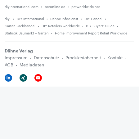
diyinternational.com
petonline.de
petworldwide.net
diy
DIY International
Dähne Infodienst
DIY Handel
Garten Fachhandel
DIY Retailers worldwide
DIY Buyers' Guide
Statistik Baumarkt + Garten
Home Improvement Report Retail Worldwide
Dähne Verlag
Impressum
Datenschutz
Produktsicherheit
Kontakt
AGB
Mediadaten