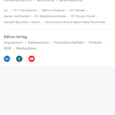
diyinternational.com
petonline.de
petworldwide.net
diy
DIY International
Dähne Infodienst
DIY Handel
Garten Fachhandel
DIY Retailers worldwide
DIY Buyers' Guide
Statistik Baumarkt + Garten
Home Improvement Report Retail Worldwide
Dähne Verlag
Impressum
Datenschutz
Produktsicherheit
Kontakt
AGB
Mediadaten