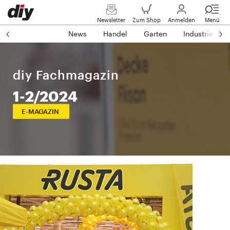
Newsletter
Zum Shop
Anmelden
Menü
News
Handel
Garten
Industrie
diy Fachmagazin
1-2/2024
E-MAGAZIN