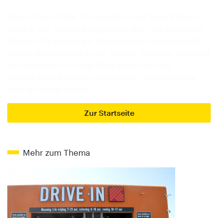
Inzwischen ist der Corona-Boom auf zwei Rädern
auch in der Schweiz abgeebbt, die Verkaufszahlen
haben sich wieder auf Normalniveau eingependelt.
Um so wichtiger ist es für Jumbo, in dieses Geschäft
zu investieren, um das Bergrennen um die
Marktanteile weiterhin anzuführen. Insbesondere
geht es dabei darum…
Zur Startseite
Mehr zum Thema