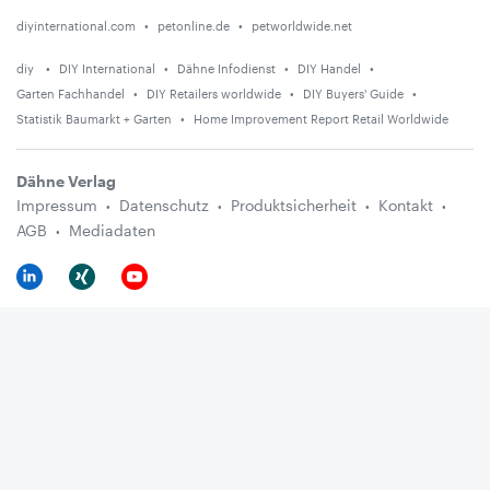
diyinternational.com
petonline.de
petworldwide.net
diy
DIY International
Dähne Infodienst
DIY Handel
Garten Fachhandel
DIY Retailers worldwide
DIY Buyers' Guide
Statistik Baumarkt + Garten
Home Improvement Report Retail Worldwide
Dähne Verlag
Impressum
Datenschutz
Produktsicherheit
Kontakt
AGB
Mediadaten