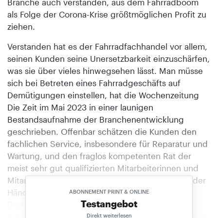
Branche auch verstanden, aus dem Fahrradboom
als Folge der Corona-Krise größtmöglichen Profit zu
ziehen.
Verstanden hat es der Fahrradfachhandel vor allem,
seinen Kunden seine Unersetzbarkeit einzuschärfen,
was sie über vieles hinwegsehen lässt. Man müsse
sich bei Betreten eines Fahrradgeschäfts auf
Demütigungen einstellen, hat die Wochenzeitung
Die Zeit im Mai 2023 in einer launigen
Bestandsaufnahme der Branchenentwicklung
geschrieben. Offenbar schätzen die Kunden den
fachlichen Service, insbesondere für Reparatur und
Wartung, und den fraglos kompetenten Rat der
meist sehr gut qualifizierten Mitarbeiterinnen und
Mitarbeiter so sehr, dass sie über die „Arroganz der
Händler“ (Die Zeit) hinwegsehen – und dass die
ABONNEMENT PRINT & ONLINE
Testangebot
Branche die sonst als Wundermittel gegen den
Kundenschwund gepriesene Customer Experience
Direkt weiterlesen