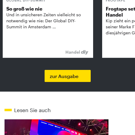
GLOBAL DIY-SUMMIT
FROGTAPE
So groß wie nie
Frogtape set
Handel
Und in unsicheren Zeiten vielleicht so
notwendig wie nie: Der Global DIY-
Kip zieht ein p
Summit in Amsterdam …
seiner Marke 
diesjährigen G
Handel
zur Ausgabe
Lesen Sie auch