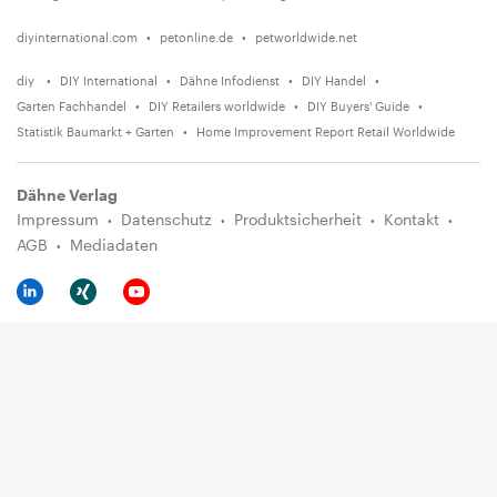
diyinternational.com
petonline.de
petworldwide.net
diy
DIY International
Dähne Infodienst
DIY Handel
Garten Fachhandel
DIY Retailers worldwide
DIY Buyers' Guide
Statistik Baumarkt + Garten
Home Improvement Report Retail Worldwide
Dähne Verlag
Impressum
Datenschutz
Produktsicherheit
Kontakt
AGB
Mediadaten