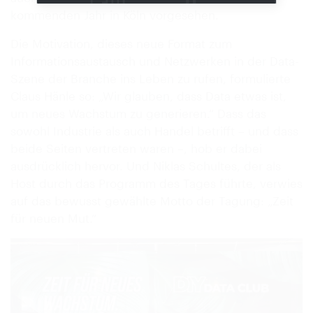
kommenden Jahr in Köln vorgesehen.
Die Motivation, dieses neue Format zum
Informationsaustausch und Netzwerken in der Data-
Szene der Branche ins Leben zu rufen, formulierte
Claus Hänle so: „Wir glauben, dass Data etwas ist,
um neues Wachstum zu generieren.“ Dass das
sowohl Industrie als auch Handel betrifft – und dass
beide Seiten vertreten waren –, hob er dabei
ausdrücklich hervor. Und Niklas Schultes, der als
Host durch das Programm des Tages führte, verwies
auf das bewusst gewählte Motto der Tagung: „Zeit
für neuen Mut.“