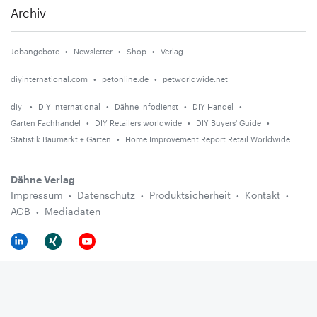
Archiv
Jobangebote
Newsletter
Shop
Verlag
diyinternational.com
petonline.de
petworldwide.net
diy
DIY International
Dähne Infodienst
DIY Handel
Garten Fachhandel
DIY Retailers worldwide
DIY Buyers' Guide
Statistik Baumarkt + Garten
Home Improvement Report Retail Worldwide
Dähne Verlag
Impressum
Datenschutz
Produktsicherheit
Kontakt
AGB
Mediadaten