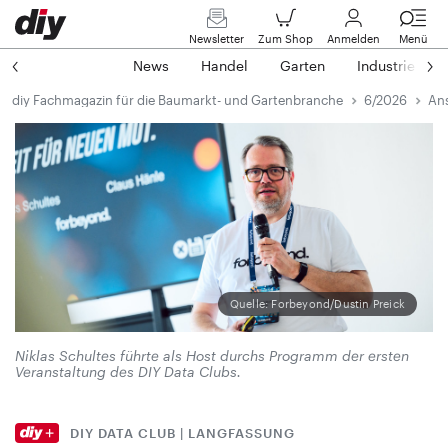
Newsletter
Zum Shop
Anmelden
Menü
News
Handel
Garten
Industrie
diy Fachmagazin für die Baumarkt- und Gartenbranche
6/2026
Ans
Quelle: Forbeyond/Dustin Preick
Niklas Schultes führte als Host durchs Programm der ersten
Veranstaltung des DIY Data Clubs.
DIY DATA CLUB | LANGFASSUNG