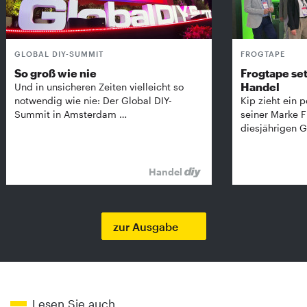
GLOBAL DIY-SUMMIT
FROGTAPE
So groß wie nie
Frogtape set
Handel
Und in unsicheren Zeiten vielleicht so
notwendig wie nie: Der Global DIY-
Kip zieht ein p
Summit in Amsterdam …
seiner Marke 
diesjährigen G
Handel
zur Ausgabe
Lesen Sie auch