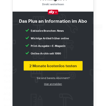
Direkt weiterlesen
Das Plus an Information im Abo
Exklusive Branchen-News
Wichtige Artikel früher online
„Allianzen Bilden“, rät Claus Hänle Händlern und Herstellern in
Print-Ausgabe + E-Magazin
der DIY-Branche.
(Quelle: Forbeyond/Dustin Preick)
Online-Archiv seit 1990
Und siehe da: Es gab sehr wohl ein Interesse daran,
2 Monate kostenlos testen
und zwar ein großes. Zur Auftaktveranstaltung Mitte
April in Köln waren 91 Teilnehmerinnen und
Sie sind bereits Abonnent?
Teilnehmer – Daten-, E-Commerce- und KI-
Hier anmelden
Spezialisten aus Handel und Industrie –
angemeldet. Drei weitere Konferenzen dieses
Formats in anderen Städten sind bereits geplant,
auch ist bereits eine Folgeveranstaltung im