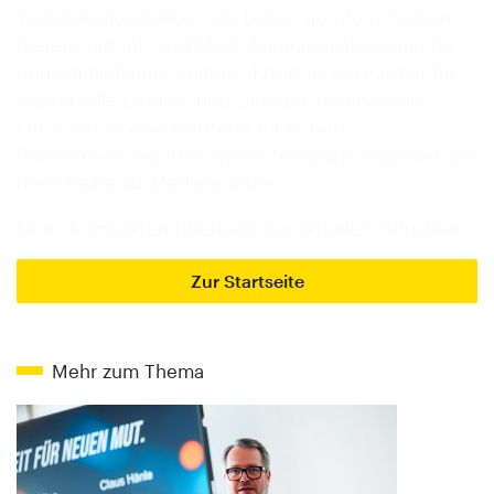
Technologieanbietern ins Leben gerufen: Apollon
bietet Content- und Marketingautomatisierung für
den Omnichannel-Handel; Knistr ist ein Partner für
individuelle Loyalty- und Giftcard-Technologie;
Odscope ist eine Plattform für Hyper-
Personalisierung. Das
diy
-Fachmagazin begleitet die
neue Reihe als Medienpartner.
Einen kompakten Überblick zur aktuellen Situation…
Zur Startseite
Mehr zum Thema