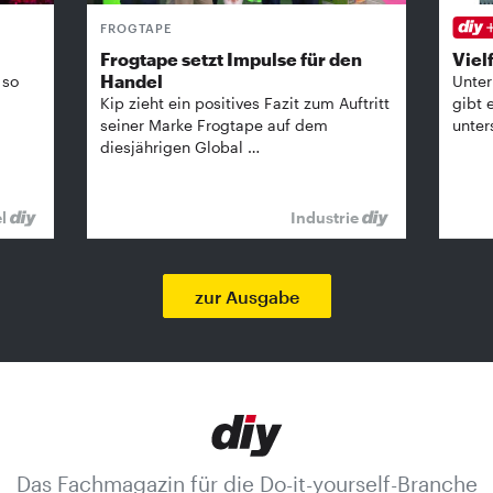
FROGTAPE
Frogtape setzt Impulse für den
Vielf
Handel
 so
Unter
Kip zieht ein positives Fazit zum Auftritt
gibt 
seiner Marke Frogtape auf dem
unter
diesjährigen Global …
el
Industrie
zur Ausgabe
Das Fachmagazin für die Do-it-yourself-Branche