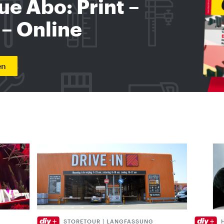
ue Abo: Print –
 – Online
en
STORETOUR | LANGFASSUNG