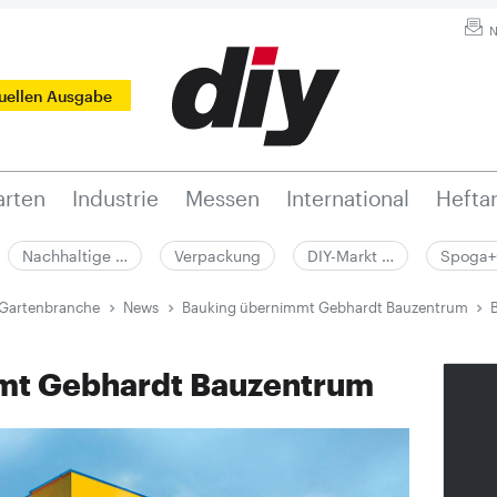
N
tuellen Ausgabe
rten
Industrie
Messen
International
Hefta
Nachhaltige …
Verpackung
DIY-Markt …
Spoga+
 Gartenbranche
News
Bauking übernimmt Gebhardt Bauzentrum
mt Gebhardt Bauzentrum