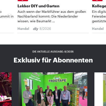
Lekker DIY und Garten
Kollege
o
Auch wenn der Marktführer aus dem großen
Ein digi
Summit in
Nachbarland kommt: Die Niederländer
Feierabe
wissen, wie Baumarkt …
gestützt
Handel
8/2026
Handel
DIE AKTUELLE AUSGABE: 8/2026
Exklusiv für Abonnenten