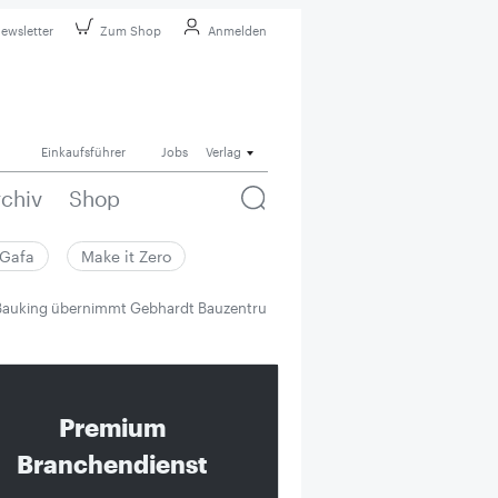
ewsletter
Zum Shop
Anmelden
Einkaufsführer
Jobs
Verlag
rchiv
Shop
Gafa
Make it Zero
Bauking übernimmt Gebhardt Bauzentrum
Premium
Branchendienst