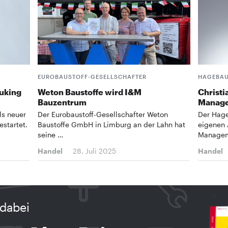
EUROBAUSTOFF-GESELLSCHAFTER
HAGEBAU
uking
Weton Baustoffe wird I&M
Christi
Bauzentrum
Manage
ls neuer
Der Eurobaustoff-Gesellschafter Weton
Der Hage
estartet.
Baustoffe GmbH in Limburg an der Lahn hat
eigenen 
seine …
Managem
Handel
28. Juli 2025
Handel
dabei