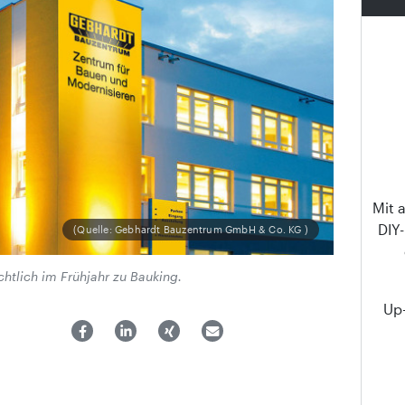
Mit 
DIY
(Quelle: Gebhardt Bauzentrum GmbH & Co. KG )
htlich im Frühjahr zu Bauking.
Up-