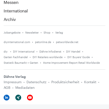
Messen
International
Archiv
Jobangebote
Newsletter
Shop
Verlag
diyinternational.com
petonline.de
petworldwide.net
diy
DIY International
Dähne Infodienst
DIY Handel
Garten Fachhandel
DIY Retailers worldwide
DIY Buyers' Guide
Statistik Baumarkt + Garten
Home Improvement Report Retail Worldwide
Dähne Verlag
Impressum
Datenschutz
Produktsicherheit
Kontakt
AGB
Mediadaten