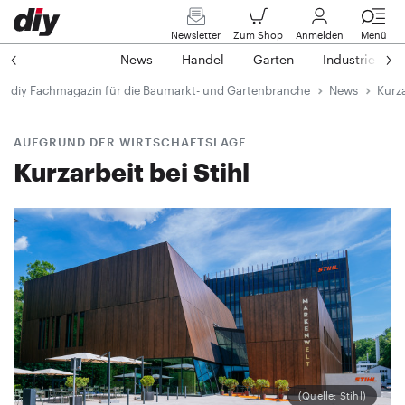
Newsletter
Zum Shop
Anmelden
Menü
News
Handel
Garten
Industrie
diy Fachmagazin für die Baumarkt- und Gartenbranche
News
Kurza
AUFGRUND DER WIRTSCHAFTSLAGE
Kurzarbeit bei Stihl
(Quelle: Stihl)