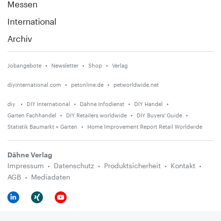
Messen
International
Archiv
Jobangebote
Newsletter
Shop
Verlag
diyinternational.com
petonline.de
petworldwide.net
diy
DIY International
Dähne Infodienst
DIY Handel
Garten Fachhandel
DIY Retailers worldwide
DIY Buyers' Guide
Statistik Baumarkt + Garten
Home Improvement Report Retail Worldwide
Dähne Verlag
Impressum
Datenschutz
Produktsicherheit
Kontakt
AGB
Mediadaten