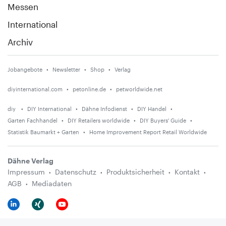
Messen
International
Archiv
Jobangebote
Newsletter
Shop
Verlag
diyinternational.com
petonline.de
petworldwide.net
diy
DIY International
Dähne Infodienst
DIY Handel
Garten Fachhandel
DIY Retailers worldwide
DIY Buyers' Guide
Statistik Baumarkt + Garten
Home Improvement Report Retail Worldwide
Dähne Verlag
Impressum
Datenschutz
Produktsicherheit
Kontakt
AGB
Mediadaten