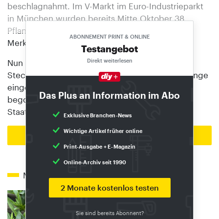
beschlagnahmt. Im V-Markt im Euro-Industrieparkt
in München wurden bereits Mitte Oktober 38
Pflanzen sichergestellt, berichtet der Münchner
ABONNEMENT PRINT & ONLINE
Merkur.
Testangebot
Direkt weiterlesen
Nun geht es um die Frage, ob es sich dabei um
Stecklinge handelt oder um Setzlinge. Da Setzlinge
eingepflanzt sind und der Anbauvorgang damit
Das Plus an Information im Abo
begonnen habe, sei das nicht erlaubt, wird die
Staatsanwaltschaft zitiert.
Exklusive Branchen-News
Wichtige Artikel früher online
Zur Startseite
Print-Ausgabe + E-Magazin
Online-Archiv seit 1990
Mehr zum Thema
2 Monate kostenlos testen
Sie sind bereits Abonnent?