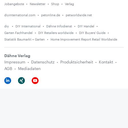
Jobangebote
Newsletter
Shop
Verlag
diyinternational.com
petonline.de
petworldwide.net
diy
DIY International
Dähne Infodienst
DIY Handel
Garten Fachhandel
DIY Retailers worldwide
DIY Buyers' Guide
Statistik Baumarkt + Garten
Home Improvement Report Retail Worldwide
Dähne Verlag
Impressum
Datenschutz
Produktsicherheit
Kontakt
AGB
Mediadaten