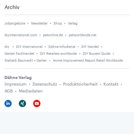
Archiv
Jobangebote
Newsletter
Shop
Verlag
diyinternational.com
petonline.de
petworldwide.net
diy
DIY International
Dähne Infodienst
DIY Handel
Garten Fachhandel
DIY Retailers worldwide
DIY Buyers' Guide
Statistik Baumarkt + Garten
Home Improvement Report Retail Worldwide
Dähne Verlag
Impressum
Datenschutz
Produktsicherheit
Kontakt
AGB
Mediadaten