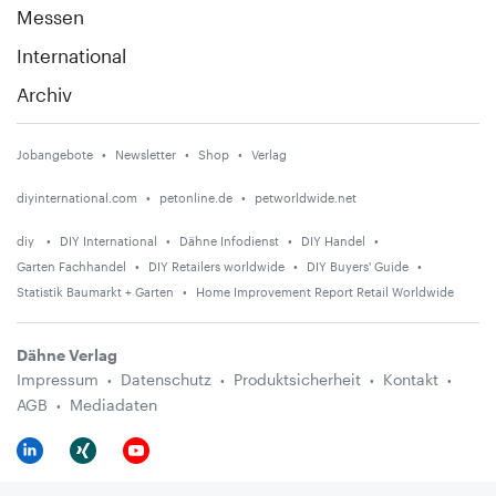
Messen
International
Archiv
Jobangebote
Newsletter
Shop
Verlag
diyinternational.com
petonline.de
petworldwide.net
diy
DIY International
Dähne Infodienst
DIY Handel
Garten Fachhandel
DIY Retailers worldwide
DIY Buyers' Guide
Statistik Baumarkt + Garten
Home Improvement Report Retail Worldwide
Dähne Verlag
Impressum
Datenschutz
Produktsicherheit
Kontakt
AGB
Mediadaten