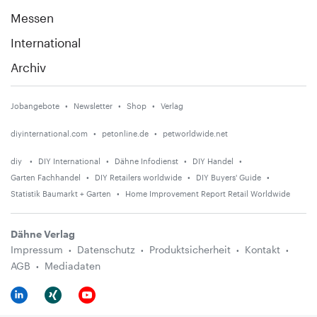
Messen
International
Archiv
Jobangebote
Newsletter
Shop
Verlag
diyinternational.com
petonline.de
petworldwide.net
diy
DIY International
Dähne Infodienst
DIY Handel
Garten Fachhandel
DIY Retailers worldwide
DIY Buyers' Guide
Statistik Baumarkt + Garten
Home Improvement Report Retail Worldwide
Dähne Verlag
Impressum
Datenschutz
Produktsicherheit
Kontakt
AGB
Mediadaten