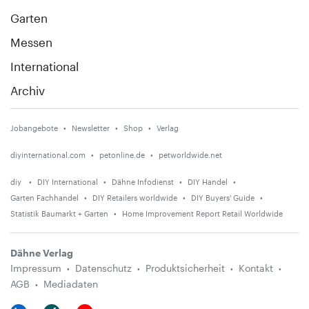
Garten
Messen
International
Archiv
Jobangebote
Newsletter
Shop
Verlag
diyinternational.com
petonline.de
petworldwide.net
diy
DIY International
Dähne Infodienst
DIY Handel
Garten Fachhandel
DIY Retailers worldwide
DIY Buyers' Guide
Statistik Baumarkt + Garten
Home Improvement Report Retail Worldwide
Dähne Verlag
Impressum
Datenschutz
Produktsicherheit
Kontakt
AGB
Mediadaten