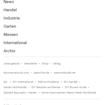
News
Handel
Industrie
Garten
Messen
International
Archiv
Jobangebote
Newsletter
Shop
Verlag
diyinternational.com
petonline.de
petworldwide.net
diy
DIY International
Dähne Infodienst
DIY Handel
Garten Fachhandel
DIY Retailers worldwide
DIY Buyers' Guide
Statistik Baumarkt + Garten
Home Improvement Report Retail Worldwide