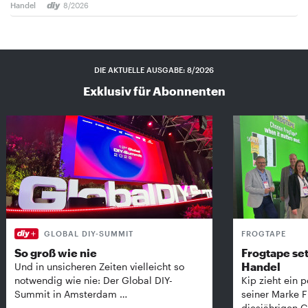
Handel
8/2026
DIE AKTUELLE AUSGABE: 8/2026
Exklusiv für Abonnenten
GLOBAL DIY-SUMMIT
FROGTAPE
So groß wie nie
Frogtape set
Handel
Und in unsicheren Zeiten vielleicht so
notwendig wie nie: Der Global DIY-
Kip zieht ein p
Summit in Amsterdam …
seiner Marke 
diesjährigen G