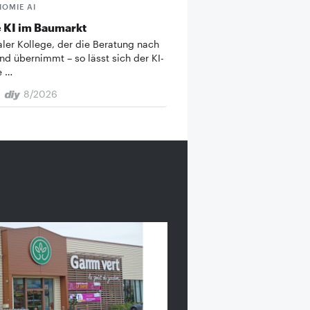
HOMIE AI
 KI im Baumarkt
taler Kollege, der die Beratung nach
nd übernimmt – so lässt sich der KI-
e …
8/2026