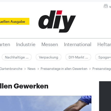
N
tuellen Ausgabe
rten
Industrie
Messen
International
Hefta
Nachhaltige …
Verpackung
DIY-Markt …
Spoga+
 Gartenbranche
News
Preisanstiege in allen Gewerken
Preisanstieg
allen Gewerken