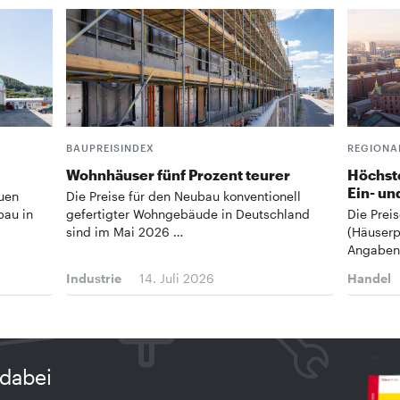
BAUPREISINDEX
REGIONA
Wohnhäuser fünf Prozent teurer
Höchste
Ein- un
euen
Die Preise für den Neubau konventionell
bau in
gefertigter Wohngebäude in Deutschland
Die Prei
sind im Mai 2026 …
(Häuserp
Angaben 
Industrie
14. Juli 2026
Handel
dabei