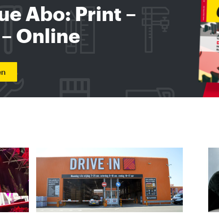
ue Abo: Print –
 – Online
en