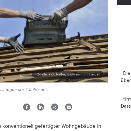
Di
(Quelle: Falk Heller, www.amh-online.de)
übe
n stiegen um 4,5 Prozent.
Fir
Date
u konventionell gefertigter Wohngebäude in