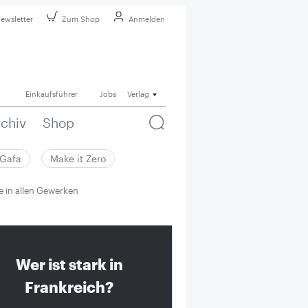
ewsletter
Zum Shop
Anmelden
Einkaufsführer
Jobs
Verlag
rchiv
Shop
Gafa
Make it Zero
e in allen Gewerken
Wer ist stark in
Frankreich?