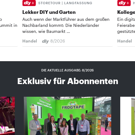
STORETOUR | LANGFASSUNG
Lekker DIY und Garten
Kollege
o
Auch wenn der Marktführer aus dem großen
Ein digi
Summit in
Nachbarland kommt: Die Niederländer
Feierabe
wissen, wie Baumarkt …
gestützt
Handel
8/2026
Handel
DIE AKTUELLE AUSGABE: 8/2026
Exklusiv für Abonnenten