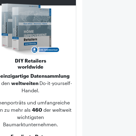
DIY Retailers
worldwide
e
einzigartige
Datensammlung
r den
weltweiten
Do-it-yourself-
Handel.
menporträts und umfangreiche
n zu mehr als
460
der weltweit
wichtigsten
Baumarktunternehmen.