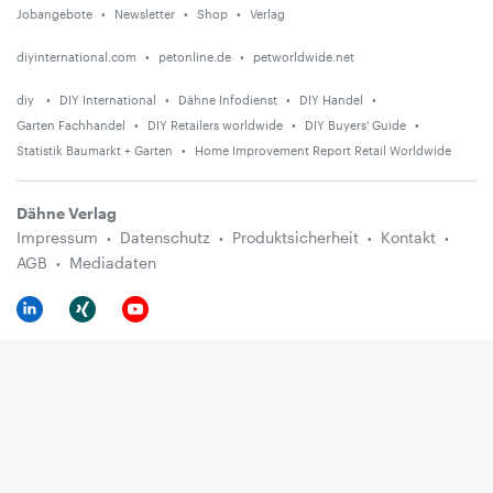
Jobangebote
Newsletter
Shop
Verlag
diyinternational.com
petonline.de
petworldwide.net
diy
DIY International
Dähne Infodienst
DIY Handel
Garten Fachhandel
DIY Retailers worldwide
DIY Buyers' Guide
Statistik Baumarkt + Garten
Home Improvement Report Retail Worldwide
Dähne Verlag
Impressum
Datenschutz
Produktsicherheit
Kontakt
AGB
Mediadaten