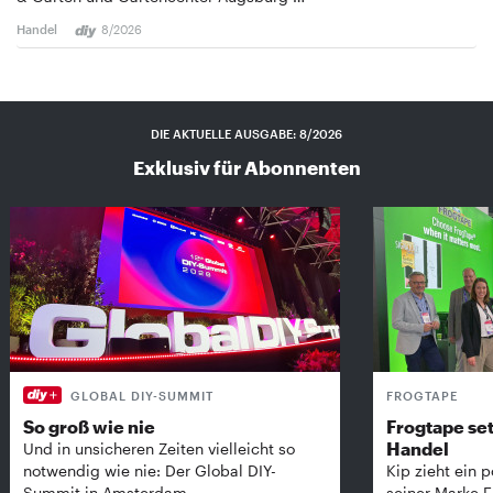
Handel
8/2026
DIE AKTUELLE AUSGABE: 8/2026
Exklusiv für Abonnenten
GLOBAL DIY-SUMMIT
FROGTAPE
So groß wie nie
Frogtape set
Handel
Und in unsicheren Zeiten vielleicht so
notwendig wie nie: Der Global DIY-
Kip zieht ein p
Summit in Amsterdam …
seiner Marke 