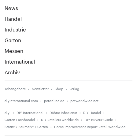
News
Handel
Industrie
Garten
Messen
International
Archiv
Jobangebote
Newsletter
Shop
Verlag
diyinternational.com
petonline.de
petworldwide.net
diy
DIY International
Dähne Infodienst
DIY Handel
Garten Fachhandel
DIY Retailers worldwide
DIY Buyers' Guide
Statistik Baumarkt + Garten
Home Improvement Report Retail Worldwide