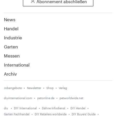
Abonnement abschließen
News
Handel
Industrie
Garten
Messen
International
Archiv
Jobangebote
Newsletter
Shop
Verlag
diyinternational.com
petonline.de
petworldwide.net
diy
DIY International
Dähne Infodienst
DIY Handel
Garten Fachhandel
DIY Retailers worldwide
DIY Buyers' Guide