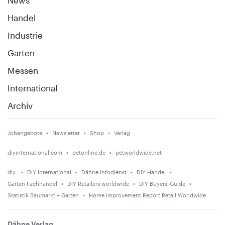
Handel
Industrie
Garten
Messen
International
Archiv
Jobangebote
Newsletter
Shop
Verlag
diyinternational.com
petonline.de
petworldwide.net
diy
DIY International
Dähne Infodienst
DIY Handel
Garten Fachhandel
DIY Retailers worldwide
DIY Buyers' Guide
Statistik Baumarkt + Garten
Home Improvement Report Retail Worldwide
Dähne Verlag