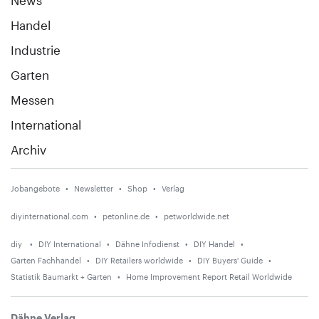
Handel
Industrie
Garten
Messen
International
Archiv
Jobangebote
Newsletter
Shop
Verlag
diyinternational.com
petonline.de
petworldwide.net
diy
DIY International
Dähne Infodienst
DIY Handel
Garten Fachhandel
DIY Retailers worldwide
DIY Buyers' Guide
Statistik Baumarkt + Garten
Home Improvement Report Retail Worldwide
Dähne Verlag