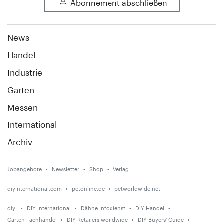
Abonnement abschließen
News
Handel
Industrie
Garten
Messen
International
Archiv
Jobangebote
Newsletter
Shop
Verlag
diyinternational.com
petonline.de
petworldwide.net
diy
DIY International
Dähne Infodienst
DIY Handel
Garten Fachhandel
DIY Retailers worldwide
DIY Buyers' Guide