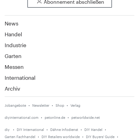
Abonnement abschließen
News
Handel
Industrie
Garten
Messen
International
Archiv
Jobangebote
Newsletter
Shop
Verlag
diyinternational.com
petonline.de
petworldwide.net
diy
DIY International
Dähne Infodienst
DIY Handel
Garten Fachhandel
DIY Retailers worldwide
DIY Buyers' Guide