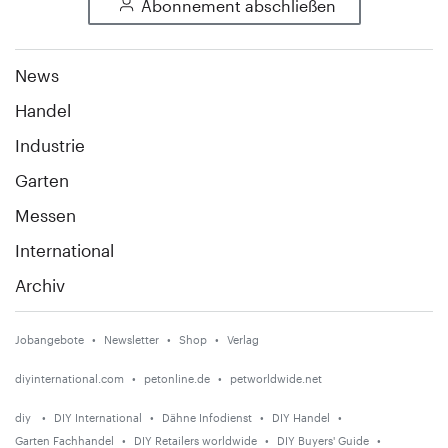
Abonnement abschließen
News
Handel
Industrie
Garten
Messen
International
Archiv
Jobangebote
Newsletter
Shop
Verlag
diyinternational.com
petonline.de
petworldwide.net
diy
DIY International
Dähne Infodienst
DIY Handel
Garten Fachhandel
DIY Retailers worldwide
DIY Buyers' Guide