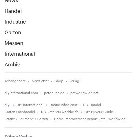
Handel
Industrie
Garten
Messen
International
Archiv
Jobangebote
Newsletter
Shop
Verlag
diyinternational.com
petonline.de
petworldwide.net
diy
DIY International
Dähne Infodienst
DIY Handel
Garten Fachhandel
DIY Retailers worldwide
DIY Buyers' Guide
Statistik Baumarkt + Garten
Home Improvement Report Retail Worldwide
Dähne Verlag