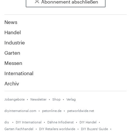
Abonnement abschließen
News
Handel
Industrie
Garten
Messen
International
Archiv
Jobangebote
Newsletter
Shop
Verlag
diyinternational.com
petonline.de
petworldwide.net
diy
DIY International
Dähne Infodienst
DIY Handel
Garten Fachhandel
DIY Retailers worldwide
DIY Buyers' Guide