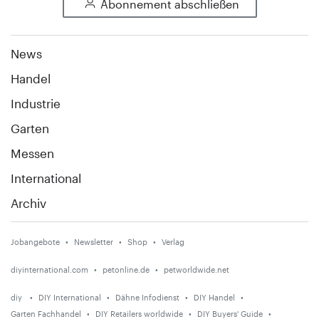
Abonnement abschließen
News
Handel
Industrie
Garten
Messen
International
Archiv
Jobangebote
Newsletter
Shop
Verlag
diyinternational.com
petonline.de
petworldwide.net
diy
DIY International
Dähne Infodienst
DIY Handel
Garten Fachhandel
DIY Retailers worldwide
DIY Buyers' Guide