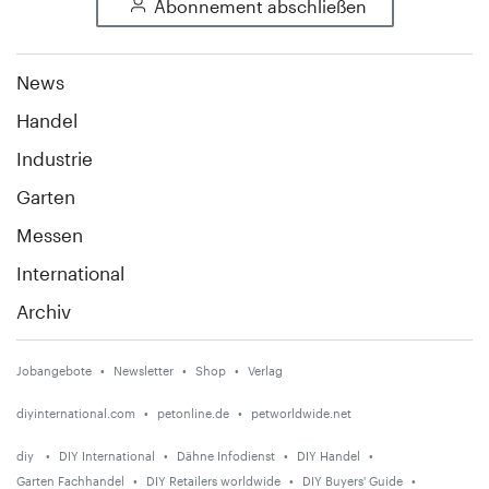
Abonnement abschließen
News
Handel
Industrie
Garten
Messen
International
Archiv
Jobangebote
Newsletter
Shop
Verlag
diyinternational.com
petonline.de
petworldwide.net
diy
DIY International
Dähne Infodienst
DIY Handel
Garten Fachhandel
DIY Retailers worldwide
DIY Buyers' Guide