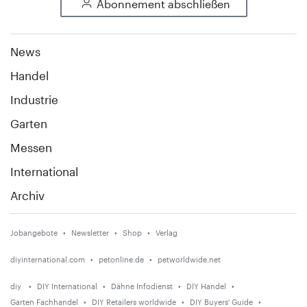
Abonnement abschließen
News
Handel
Industrie
Garten
Messen
International
Archiv
Jobangebote
Newsletter
Shop
Verlag
diyinternational.com
petonline.de
petworldwide.net
diy
DIY International
Dähne Infodienst
DIY Handel
Garten Fachhandel
DIY Retailers worldwide
DIY Buyers' Guide