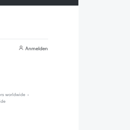
Anmelden
ers worldwide
ide