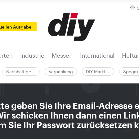
N
tuellen Ausgabe
rten
Industrie
Messen
International
Hefta
Nachhaltige …
Verpackung
DIY-Markt …
Spoga+
tte geben Sie Ihre Email-Adresse e
ir schicken Ihnen dann einen Lin
m Sie Ihr Passwort zurücksetzen 