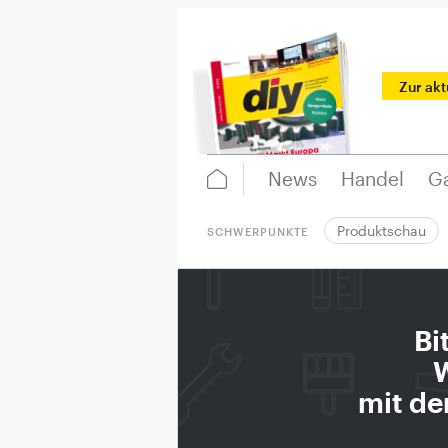
Zur ak
News
Handel
Ga
Produktschau
SCHWERPUNKTE
Bi
W
mit de