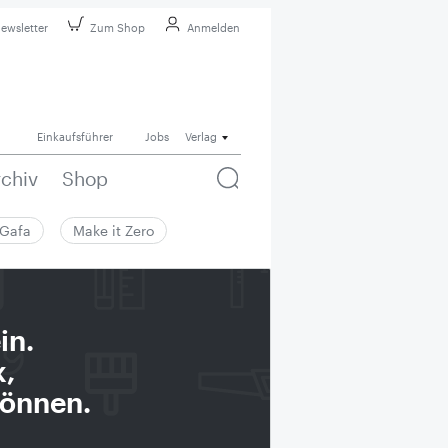
ewsletter
Zum Shop
Anmelden
Einkaufsführer
Jobs
Verlag
rchiv
Shop
Gafa
Make it Zero
in.
k,
können.