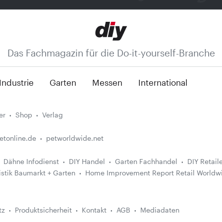
Das Fachmagazin für die Do-it-yourself-Branche
Industrie
Garten
Messen
International
er
Shop
Verlag
etonline.de
petworldwide.net
Dähne Infodienst
DIY Handel
Garten Fachhandel
DIY Retail
istik Baumarkt + Garten
Home Improvement Report Retail Worldw
tz
Produktsicherheit
Kontakt
AGB
Mediadaten