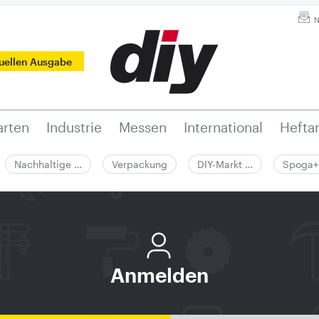
N
tuellen Ausgabe
rten
Industrie
Messen
International
Hefta
Nachhaltige …
Verpackung
DIY-Markt …
Spoga+
Anmelden