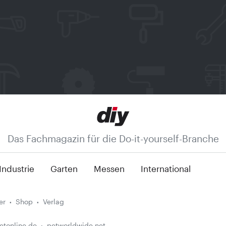
Das Fachmagazin für die Do-it-yourself-Branche
Industrie
Garten
Messen
International
er
Shop
Verlag
etonline.de
petworldwide.net