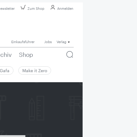
ewsletter
Zum Shop
Anmelden
Einkaufsführer
Jobs
Verlag
rchiv
Shop
Gafa
Make it Zero