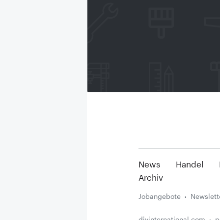
News
Handel
Archiv
Jobangebote
Newslett
diyinternational.com
p