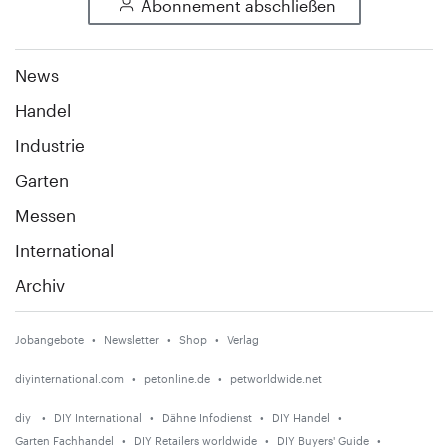
Abonnement abschließen
News
Handel
Industrie
Garten
Messen
International
Archiv
Jobangebote
Newsletter
Shop
Verlag
diyinternational.com
petonline.de
petworldwide.net
diy
DIY International
Dähne Infodienst
DIY Handel
Garten Fachhandel
DIY Retailers worldwide
DIY Buyers' Guide