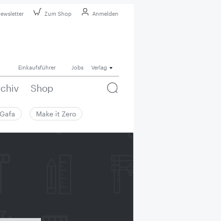
ewsletter
Zum Shop
Anmelden
Einkaufsführer
Jobs
Verlag
rchiv
Shop
Gafa
Make it Zero