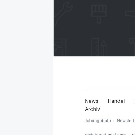
News
Handel
Archiv
Jobangebote
Newslett
diyinternational.com
p