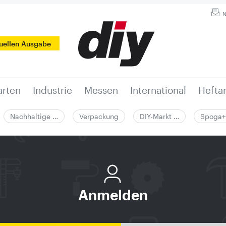
N
tuellen Ausgabe
rten
Industrie
Messen
International
Hefta
Nachhaltige …
Verpackung
DIY-Markt …
Spoga+
Anmelden