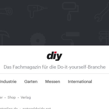
Das Fachmagazin für die Do-it-yourself-Branche
Industrie
Garten
Messen
International
er
Shop
Verlag
etonline.de
petworldwide.net