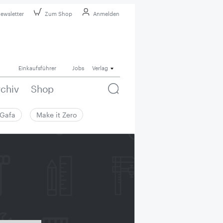
ewsletter
Zum Shop
Anmelden
Einkaufsführer
Jobs
Verlag
rchiv
Shop
Gafa
Make it Zero