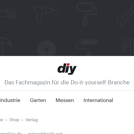
Das Fachmagazin für die Do-it-yourself-Branche
Industrie
Garten
Messen
International
er
Shop
Verlag
etonline.de
petworldwide.net