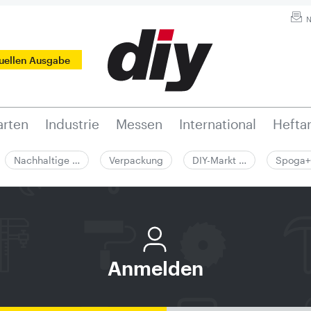
N
tuellen Ausgabe
rten
Industrie
Messen
International
Hefta
Nachhaltige …
Verpackung
DIY-Markt …
Spoga+
Anmelden