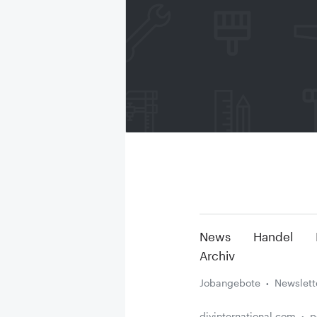
News
Handel
Archiv
Jobangebote
Newslett
diyinternational.com
p