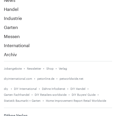
Handel
Industrie
Garten
Messen
International
Archiv
Jobangebote
Newsletter
Shop
Verlag
diyinternational.com
petonline.de
petworldwide.net
diy
DIY International
Dähne Infodienst
DIY Handel
Garten Fachhandel
DIY Retailers worldwide
DIY Buyers' Guide
Statistik Baumarkt + Garten
Home Improvement Report Retail Worldwide
Dähne Verlag