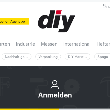
N
tuellen Ausgabe
rten
Industrie
Messen
International
Hefta
Nachhaltige …
Verpackung
DIY-Markt …
Spoga+
Anmelden