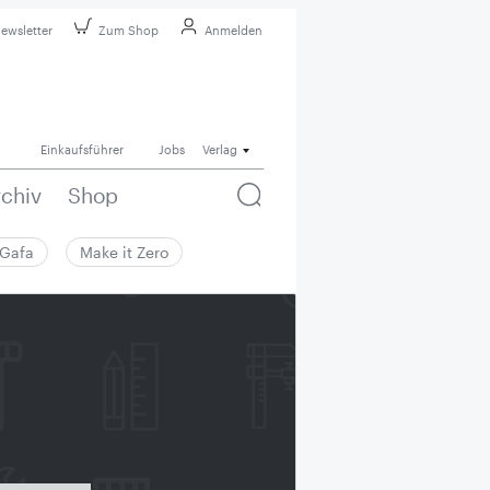
ewsletter
Zum Shop
Anmelden
Einkaufsführer
Jobs
Verlag
rchiv
Shop
Gafa
Make it Zero