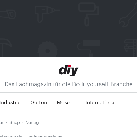
Das Fachmagazin für die Do-it-yourself-Branche
Industrie
Garten
Messen
International
er
Shop
Verlag
etonline.de
petworldwide.net