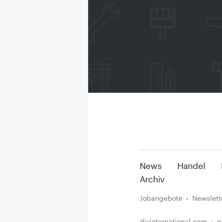
News
Handel
Archiv
Jobangebote
Newslett
diyinternational.com
p