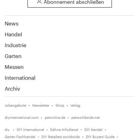
Abonnement abschließen
News
Handel
Industrie
Garten
Messen
International
Archiv
Jobangebote
Newsletter
Shop
Verlag
diyinternational.com
petonline.de
petworldwide.net
diy
DIY International
Dähne Infodienst
DIY Handel
Garten Fachhandel
DIY Retailers worldwide
DIY Buyers' Guide