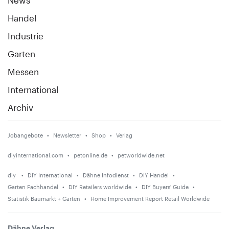
Handel
Industrie
Garten
Messen
International
Archiv
Jobangebote
Newsletter
Shop
Verlag
diyinternational.com
petonline.de
petworldwide.net
diy
DIY International
Dähne Infodienst
DIY Handel
Garten Fachhandel
DIY Retailers worldwide
DIY Buyers' Guide
Statistik Baumarkt + Garten
Home Improvement Report Retail Worldwide
Dähne Verlag